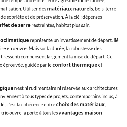
 une température intérieure agréable toute l’année,
matériaux naturels
matisation. Utiliser des
, bois, terre
e de sobriété et de préservation. À la clé : dépenses
effet de serre
restreintes, habitat plus sain.
ioclimatique
représente un investissement de départ, lié
mise en œuvre. Mais sur la durée, la robustesse des
fort ressenti compensent largement la mise de départ. Ce
confort thermique
he éprouvée, guidée par le
et
gique
n’est ni rudimentaire ni réservée aux architectures
nviennent à tous types de projets, contemporains inclus, à
choix des matériaux
lé, c’est la cohérence entre
,
avantages maison
trio ouvre la porte à tous les