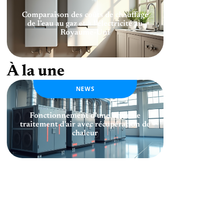
Comparaison des coûts de chauffage
de l’eau au gaz et à l’électricité au
Royaume-Uni
À la une
NEWS
Fonctionnement d’une unité de
traitement d’air avec récupération de
chaleur