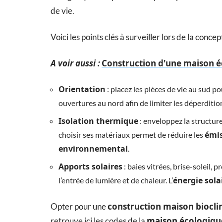
de vie.
Voici les points clés à surveiller lors de la concep
A voir aussi :
Construction d'une maison éc
Orientation
: placez les pièces de vie au sud po
ouvertures au nord afin de limiter les déperditio
Isolation thermique
: enveloppez la structur
émis
choisir ses matériaux permet de réduire les
environnemental
.
Apports solaires
: baies vitrées, brise-soleil
énergie sola
l’entrée de lumière et de chaleur. L’
construction maison biocl
Opter pour une
maison écologiqu
retrouve ici les codes de la