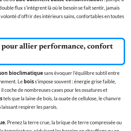
uble flux s’intègrent là où le besoin se fait sentir, jamais
volonté d’offrir des intérieurs sains, confortables en toutes
 pour allier performance, confort
son bioclimatique
sans évoquer l’équilibre subtil entre
bois
nnement. Le
s’impose souvent : énergie grise faible,
, il coche de nombreuses cases pour les ossatures et
s
tels que la laine de bois, la ouate de cellulose, le chanvre
n laissant respirer les parois.
ue
. Prenez la terre crue, la brique de terre compressée ou
 de température, réduisant les besoins en chauffage ou en