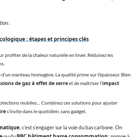
tion :
ologique : étapes et principes clés
ur profiter de la chaleur naturelle en hiver. Réduisez les
ns.
e d’un manteau homogène. La qualité prime sur l’épaisseur. Bien
sions de gaz à effet de serre
impact
et de maîtriser l’
, protections mobiles… Combinez ces solutions pour ajuster
ire
s’invite dans le quotidien, sans gadget.
imatique
, c’est s’engager sur la voie du bas carbone. On
e
BBC bâtiment basse consommation
ou du
: pompe à