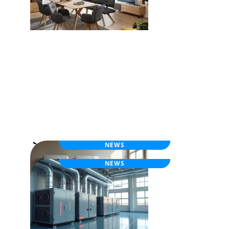
Table à manger et tapis de salon : les
éléments clés d’un intérieur convivial
À la une
NEWS
NEWS