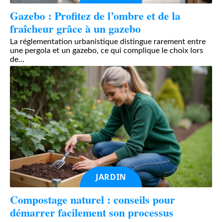
Gazebo : Profitez de l’ombre et de la
fraîcheur grâce à un gazebo
La réglementation urbanistique distingue rarement entre
une pergola et un gazebo, ce qui complique le choix lors
de
…
JARDIN
Compostage naturel : conseils pour
démarrer facilement son processus