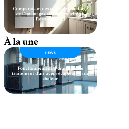
Comparaison des coûts de chauffage
de l’eau au gaz et à l’électricité au
Royaume-Uni
À la une
NEWS
Fonctionnement d’une unité de
traitement d’air avec récupération de
chaleur