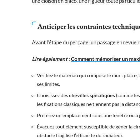
une cloison en placo, une rigueur toute particuliè
Anticiper les contraintes techniqu
Avant l’étape du perçage, un passage en revue r
Lire également :
Comment mémoriser un maxim
Vérifiez le matériau qui compose le mur : plâtre,
ses limites.
Choisissez des
chevilles spécifiques
(comme les 
les fixations classiques ne tiennent pas la distan
Préférez un emplacement sous une fenêtre ou à pr
Évacuez tout élément susceptible de gêner la circ
obstacle fragilise l’efficacité du radiateur.