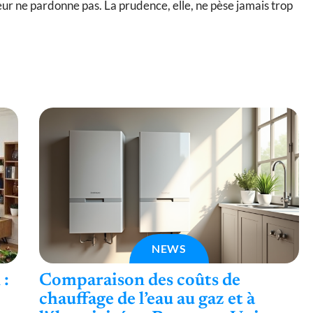
eur ne pardonne pas. La prudence, elle, ne pèse jamais trop
NEWS
 :
Comparaison des coûts de
chauffage de l’eau au gaz et à