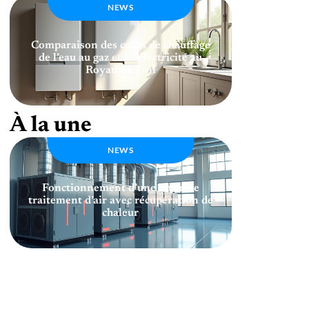
NEWS
Comparaison des coûts de chauffage
de l’eau au gaz et à l’électricité au
Royaume-Uni
À la une
NEWS
Fonctionnement d’une unité de
traitement d’air avec récupération de
chaleur