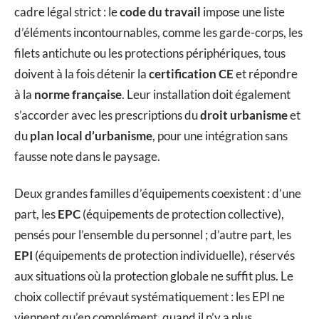
cadre légal strict : le
code du travail
impose une liste
d’éléments incontournables, comme les garde-corps, les
filets antichute ou les protections périphériques, tous
doivent à la fois détenir la
certification CE
et répondre
à la
norme française
. Leur installation doit également
s’accorder avec les prescriptions du
droit urbanisme
et
du
plan local d’urbanisme
, pour une intégration sans
fausse note dans le paysage.
Deux grandes familles d’équipements coexistent : d’une
part, les
EPC
(équipements de protection collective),
pensés pour l’ensemble du personnel ; d’autre part, les
EPI
(équipements de protection individuelle), réservés
aux situations où la protection globale ne suffit plus. Le
choix collectif prévaut systématiquement : les EPI ne
viennent qu’en complément, quand il n’y a plus