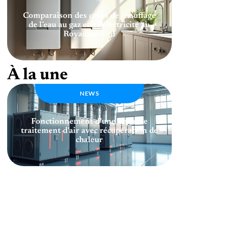
Comparaison des coûts de chauffage
de l’eau au gaz et à l’électricité au
Royaume-Uni
À la une
NEWS
Fonctionnement d’une unité de
traitement d’air avec récupération de
chaleur