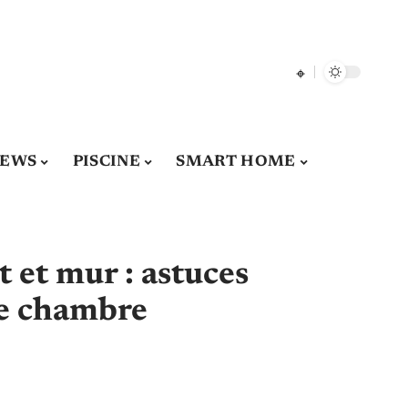
EWS
PISCINE
SMART HOME
t et mur : astuces
re chambre